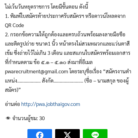
ไม่เว้นวันหยุดราชการ โดยมีขั้นตอน ดังนี้
1. พิมพ์ใบสมัครท้ายประกาศรับสมัครฯ หรือดาวน์โหลดจาก
QR Code
2. กรอกข้อความให้ถูกต้องและครบถ้วนพร้อมลงลายมือชือ
และติดรูปถ่าย ขนาด1 นิ้ว หน้าตรงไม่สวมหมวกและแว่นตาสี
เข้ม ซึ่งถ่ายไว้ไม่เกิน 3 เดือน และสแกนใบสมัครพร้อมเอกสาร
ที่กําหนดตาม ข้อ ๕.๑ – ๕.๑๐ ส่งมาที่อีเมล
pwarecruitment@gmail.com
โดยระบุชื่อเรื่อง “สมัครงานตํา
แหน่ง………………. สังกัด…………………… (ชื่อ – นามสกุล ของผู้
สมัคร)”
อ่านต่อ
http://pwa.jobthaigov.com
จำนวนผู้ชม:
30