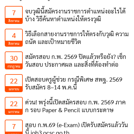
จบวุฒินี้สมัครงานราชการตำแหน่งอะไรได้
7
บ้าง วิธีค้นหาตำแหน่งให้ตรงวุฒิ
สิงหาคม
วิธีเลือกสายงานราชการให้ตรงกับวุฒิ ความ
4
ถนัด และเป้าหมายชีวิต
สิงหาคม
สมัครสอบ ก.พ. 2569 ปิดแล้วหรือยัง? เช็ก
30
วันสอบ ประกาศผล และสิ่งที่ต้องทำต่อ
กรกฎาคม
เปิดสอบครูผู้ช่วย กรณีพิเศษ สพฐ. 2569
22
รับสมัคร 8–14 พ.ค.นี้
เมษายน
ด่วน! พรุ่งนี้เปิดสมัครสอบ ก.พ. 2569 ภาค
22
ก รอบ Paper & Pencil แบบกระดาษ
มกราคม
สอบ ก.พ.69 (e-Exam) เปิดรับสมัครแล้ววัน
7
นี้ job3.ocsc.go.th