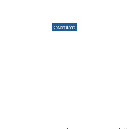
earch
งานราชการ
r: