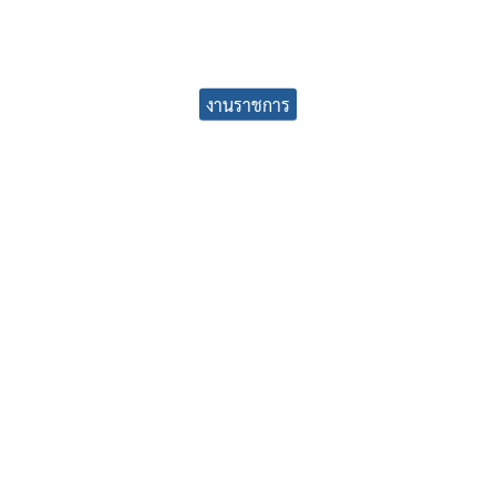
earch
งานราชการ
r: