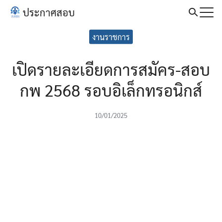
Skip
ประกาศสอบ
to
Search
content
งานราชการ
for:
เปิดรายละเอียดการสมัคร-สอบ
กพ 2568 รอบอิเล็กทรอนิกส์
10/01/2025