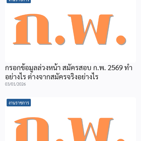
กรอกข้อมูลล่วงหน้า สมัครสอบ ก.พ. 2569 ทำ
อย่างไร ต่างจากสมัครจริงอย่างไร
03/01/2026
งานราชการ