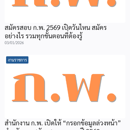
สมัครสอบ ก.พ. 2569 เปิดวันไหน สมัคร
อย่างไร รวมทุกขั้นตอนที่ต้องรู้
03/01/2026
งานราชการ
สำนักงาน ก.พ. เปิดให้ “กรอกข้อมูลล่วงหน้า”