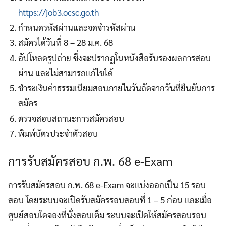
https://job3.ocsc.go.th
กำหนดรหัสผ่านและจดจำรหัสผ่าน
สมัครได้วันที่ 8 – 28 ม.ค. 68
อัปโหลดรูปถ่าย ซึ่งจะปรากฏในหนังสือรับรองผลการสอบ
ผ่าน และไม่สามารถแก้ไขได้
ชำระเงินค่าธรรมเนียมสอบภายในวันถัดจากวันที่ยืนยันการ
สมัคร
ตรวจสอบสถานะการสมัครสอบ
พิมพ์บัตรประจำตัวสอบ
การรับสมัครสอบ ก.พ. 68 e-Exam
การรับสมัครสอบ ก.พ. 68 e-Exam จะแบ่งออกเป็น 15 รอบ
สอบ โดยระบบจะเปิดรับสมัครรอบสอบที่ 1 – 5 ก่อน และเมื่อ
ศูนย์สอบใดจองที่นั่งสอบเต็ม ระบบจะเปิดให้สมัครสอบรอบ