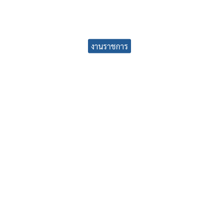
earch
งานราชการ
r: