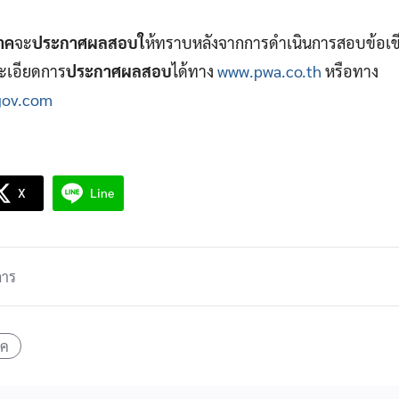
าค
จะ
ประกาศผลสอบใ
ห้ทราบหลังจากการดำเนินการสอบข้อเขีนยเส
ะเอียดการ
ประกาศผลสอบ
ได้ทาง
www.pwa.co.th
หรือทาง
igov.com
X
Line
การ
าค