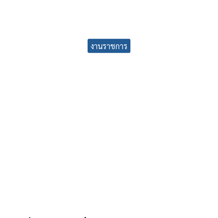
earch
งานราชการ
r: