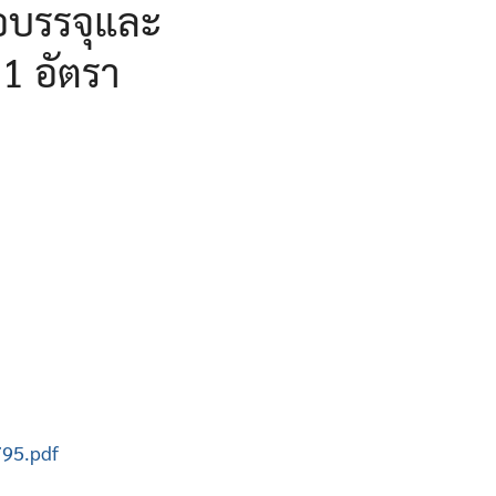
่อบรรจุและ
11 อัตรา
795.pdf