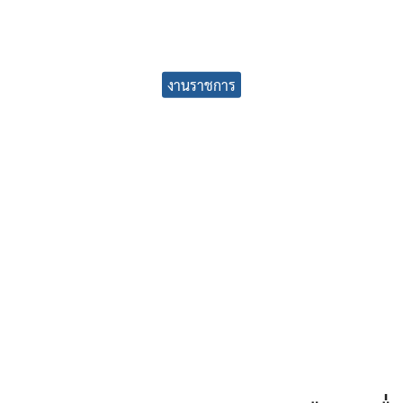
earch
งานราชการ
r: