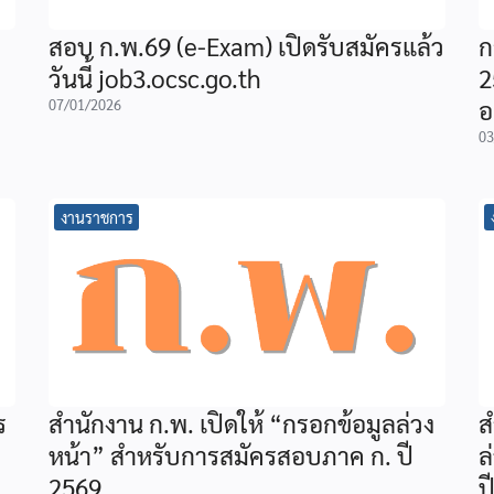
สอบ ก.พ.69 (e-Exam) เปิดรับสมัครแล้ว
ก
วันนี้ job3.ocsc.go.th
2
อ
07/01/2026
03
งานราชการ
ร
สำนักงาน ก.พ. เปิดให้ “กรอกข้อมูลล่วง
ส
หน้า” สำหรับการสมัครสอบภาค ก. ปี
ล
2569
ป