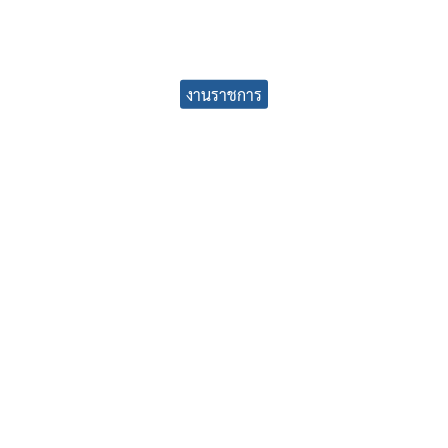
earch
งานราชการ
r: