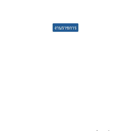
earch
งานราชการ
r: