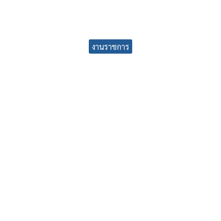
earch
งานราชการ
r: