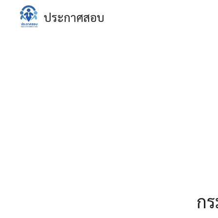
Skip
ประกาศสอบ
to
content
S
fo
กร