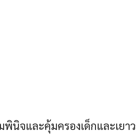
earch
r:
มพินิจและคุ้มครองเด็กและเยา