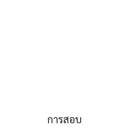
earch
r:
การสอบ