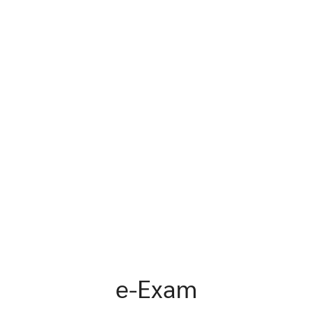
earch
r:
e-Exam