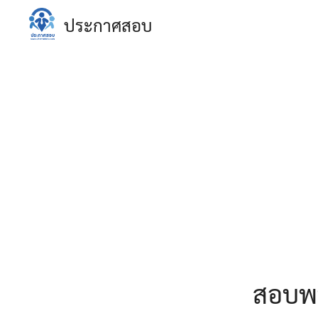
Skip
ประกาศสอบ
to
content
S
fo
สอบพน